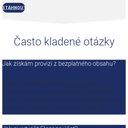
STÁHNOUT
Často kladené otázky
Jak získám provizi z bezplatného obsahu?
Kdokoli, kdo se přihlásí na bezplatný webinář
prostřednictvím tvého UTM odkazu, je dohledatelný
pomocí cookies, a pokud si po zhlédnutí bezplatného
obsahu koupí placený kurz, automaticky získáš za tento
nákup provizi prostřednictvím portálu Elopage.