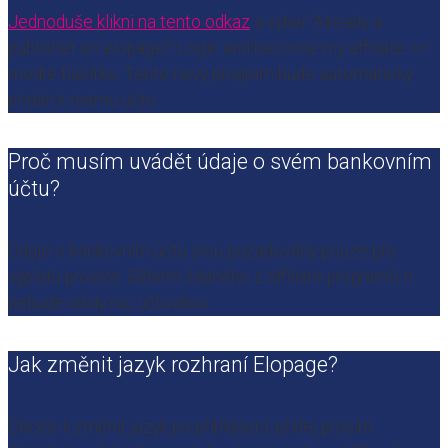
Jednoduše klikni na tento odkaz
a vyber ‘Already a
publisher on elopage? Login and become my affiliate >>’
modré tlačítko. Tento nový program bude automaticky
přidán k tvému účtu.
Proč musím uvádět údaje o svém bankovním
účtu?
Údaje o bankovním účtu jsou požadovány pouze pro
výplatu provize. Během žádného z affiliate programů ti
nebude nikdy nic účtováno.
Jak změnit jazyk rozhraní Elopage?
Chceš-li změnit jazyk po přihlášení, přidej prosím