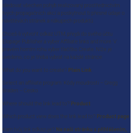
sledovat všechen pohyb realizovaný prostřednictvím
tvých propagačních akcí a poskytnout ti přesné údaje o
návštěvách stránek a nákupech produktů.
Chceš-li vytvořit odkaz UTM, přejdi do svého účtu
Elopage Publisher a vyber Affiliate links and more. V
pravém horním rohu vyber tlačítko Create. Níže je
uvedeno, co je třeba vybrat na každé stránce:
What do you want to create?
Plain Link
Select an affiliate program: Kódy moudrosti – Gregg
Braden – Cesko
Where should the link lead to?
Product
Which product view does the link lead to?
Product page
Kam tvůj link odkazuje?
Na naši stránku s přihlášením,