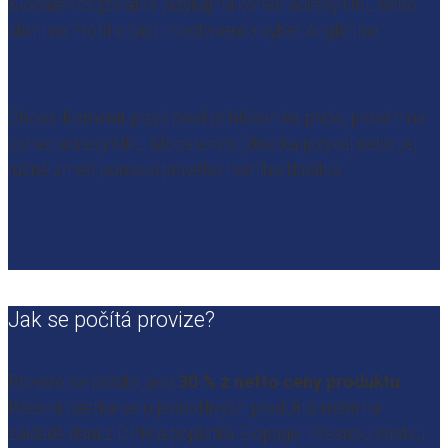
&locale=cs [zkratka jazyka] na konec adresy URL nebo
klikni na Profil v části Nastavení a vyber Angličtina:
Chceš-li změnit jazyk před přihlášením, přidej prosím na
konec adresy URL &locale=cs [zkratka jazyka] nebo jej
ručně změň pomocí pravého horního tlačítka:
Jak se počítá provize?
Provize se počítá jako
30 % z netto ceny produktu
.
Přesná částka se u jednotlivých produktů mění na
základě daní z DPH a poplatků Elopage. Přesnou částku