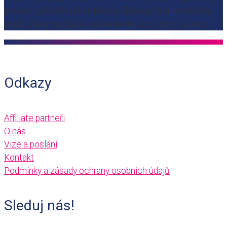
provize z předchozího měsíce. Elopage ti automaticky
pošle získanou částku na bankovní účet, který jsi uvedl.
Odkazy
Affiliate partneři
O nás
Vize a poslání
Kontakt
Podmínky a zásady ochrany osobních údajů
Sleduj nás!