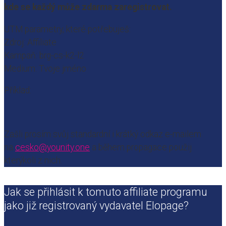
kde se každý může zdarma zaregistrovat.
UTM parametry, které potřebuješ:
Zdroj: Affiliate
Kampaň: brg-cs-k2-l2
Medium: Tvoje jméno
Příklad:
Zašli prosím svůj standardní i krátký odkaz e-mailem
na
cesko@younity.one
a během propagace použij
kterýkoli z nich.
Jak se přihlásit k tomuto affiliate programu
jako již registrovaný vydavatel Elopage?