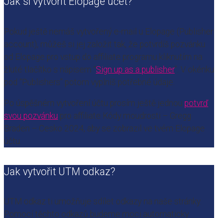
Jak si vytvořit Elopage účet?
Pokud ještě nemáš vytvořený e-mail u Elopage (Publisher
account), můžeš si jej založit tak, že potvrdíš pozvánku
od Elopage pro vstup do affiliate programu kliknutím na
žluté tlačítko s nápisem “
Sign up as a publisher
”. V okénku
pod “Publishers” potom vyplníš potřebné údaje.
Po úspěšném vytvoření účtu prosím ještě jednou
potvrď
svou pozvánku
pro affiliate Kódy moudrosti – Gregg
Braden – Cesko 2024, aby se zobrazil ve tvém Elopage
účtu.
Jak vytvořit UTM odkaz?
UTM odkaz ti umožňuje sdílet odkazy na naše stránky.
Pomocí těchto odkazů budeme moci automaticky