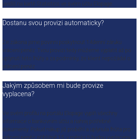
uvidíš na kartě Statistics ve svém účtu Elopage.
Dostanu svou provizi automaticky?
Ze zákona jsme povinni poskytnout 14denní záruku
vrácení peněz. Tvou provizi tedy můžeme vyplatit až po
uplynutí této lhůty a za podmínky, že klient nepožádal o
vrácení peněz.
Jakým způsobem mi bude provize
vyplacena?
Ve svém profilu na portálu Elopage vyplň všechny
informace o bankovním účtu a nahraj potřebné
dokumenty. Pokud nákup již proběhl a uplynula lhůta pro
vrácení peněz, p
řibližně 15. v měsíci ti budou vyplaceny